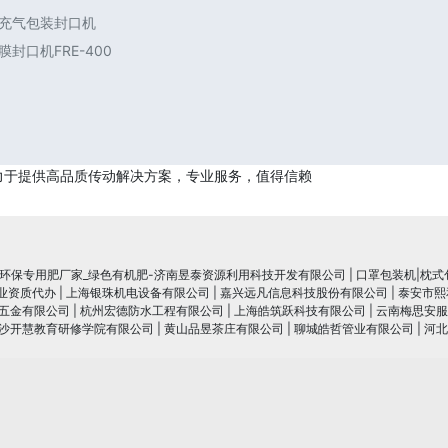
 充气包装封口机
封口机FRE-400
力于提供高品质传动解决方案，专业服务，值得信赖
_环保专用肥厂家_绿色有机肥-济南昱泰资源利用科技开发有限公司
|
口罩包装机|枕式
行业资质代办
|
上海银珠机电设备有限公司
|
嘉兴远凡信息科技股份有限公司
|
泰安市熙
五金有限公司
|
杭州宏德防水工程有限公司
|
上海皓筑跃科技有限公司
|
云南梅思安服
沙开慧教育研修学院有限公司
|
黄山品昱茶庄有限公司
|
聊城皓哲管业有限公司
|
河北