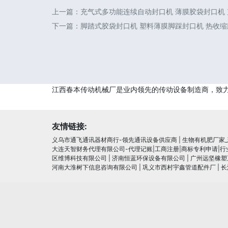
上一篇：
充气式多功能连续自动封口机 薄膜胶袋封口机
下一篇：
脚踏式胶袋封口机 塑料薄膜脚踩封口机 热收缩膜
江西春本传动机械厂是业内领先的传动设备制造商，致
友情链接:
义乌市通飞通讯器材商行-领先通讯设备供应商
|
生物有机肥厂家
大连天智财务代理有限公司-代理记账|工商注册|商标专利申请|
区维博科技有限公司
|
济南恒蓝环保设备有限公司
|
广州远坚橡塑
河南大淮树下信息咨询有限公司
|
巩义市西村宇鑫管道配件厂
|
长