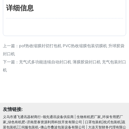
详细信息
上一篇：
pof热收缩膜封切打包机 PVC热收缩膜包装切膜机 升球胶袋
封口机
下一篇：
充气式多功能连续自动封口机 薄膜胶袋封口机 充气包装封口
机
友情链接:
义乌市通飞通讯器材商行-领先通讯设备供应商
|
生物有机肥厂家_环保专用肥厂
家_绿色有机肥-济南昱泰资源利用科技开发有限公司
|
口罩包装机|枕式包装机|蔬
菜包装机|三伺服包装机-佛山市叠波包装设备有限公司
|
大连天智财务代理有限公