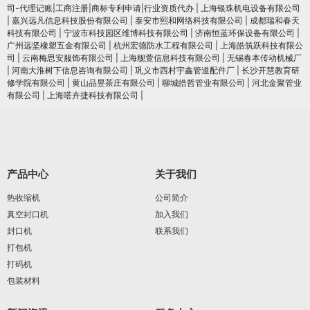
司-代理记账|工商注册|商标专利申请|行业资质代办
|
上海银珠机电设备有限公司
|
嘉兴远凡信息科技股份有限公司
|
泰安市熙和网络科技有限公司
|
成都瑞和春天
科技有限公司
|
宁波市科技园区维博科技有限公司
|
济南恒蓝环保设备有限公司
|
广州远坚橡塑五金有限公司
|
杭州宏德防水工程有限公司
|
上海皓筑跃科技有限公
司
|
云南梅思安服饰有限公司
|
上海舰萱信息科技有限公司
|
无锡春本传动机械厂
|
河南大淮树下信息咨询有限公司
|
巩义市西村宇鑫管道配件厂
|
长沙开慧教育研
修学院有限公司
|
黄山品昱茶庄有限公司
|
聊城皓哲管业有限公司
|
河北金聚管业
有限公司
|
上海嗒卉捷科技有限公司
|
产品中心
关于我们
热收缩机
公司简介
真空封口机
加入我们
封口机
联系我们
打包机
打码机
包装材料