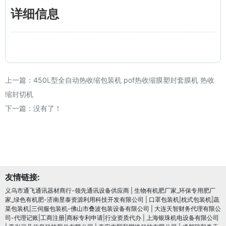
详细信息
上一篇：
450L型全自动热收缩包装机 pof热收缩膜塑封套膜机 热收
缩封切机
下一篇：没有了！
友情链接:
义乌市通飞通讯器材商行-领先通讯设备供应商
|
生物有机肥厂家_环保专用肥厂
家_绿色有机肥-济南昱泰资源利用科技开发有限公司
|
口罩包装机|枕式包装机|蔬
菜包装机|三伺服包装机-佛山市叠波包装设备有限公司
|
大连天智财务代理有限公
司-代理记账|工商注册|商标专利申请|行业资质代办
|
上海银珠机电设备有限公司