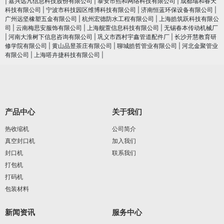
|
嘉兴远凡信息科技股份有限公司
|
泰安市熙和网络科技有限公司
|
成都瑞和春天
科技有限公司
|
宁波市科技园区维博科技有限公司
|
济南恒蓝环保设备有限公司
|
广州远坚橡塑五金有限公司
|
杭州宏德防水工程有限公司
|
上海皓筑跃科技有限公
司
|
云南梅思安服饰有限公司
|
上海舰萱信息科技有限公司
|
无锡春本传动机械厂
|
河南大淮树下信息咨询有限公司
|
巩义市西村宇鑫管道配件厂
|
长沙开慧教育研
修学院有限公司
|
黄山品昱茶庄有限公司
|
聊城皓哲管业有限公司
|
河北金聚管业
有限公司
|
上海嗒卉捷科技有限公司
|
产品中心
关于我们
热收缩机
公司简介
真空封口机
加入我们
封口机
联系我们
打包机
打码机
包装材料
新闻资讯
服务中心