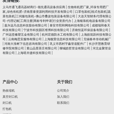
友情链接:
义乌市通飞通讯器材商行-领先通讯设备供应商
|
生物有机肥厂家_环保专用肥厂
家_绿色有机肥-济南昱泰资源利用科技开发有限公司
|
口罩包装机|枕式包装机|蔬
菜包装机|三伺服包装机-佛山市叠波包装设备有限公司
|
大连天智财务代理有限公
司-代理记账|工商注册|商标专利申请|行业资质代办
|
上海银珠机电设备有限公司
|
嘉兴远凡信息科技股份有限公司
|
泰安市熙和网络科技有限公司
|
成都瑞和春天
科技有限公司
|
宁波市科技园区维博科技有限公司
|
济南恒蓝环保设备有限公司
|
广州远坚橡塑五金有限公司
|
杭州宏德防水工程有限公司
|
上海皓筑跃科技有限公
司
|
云南梅思安服饰有限公司
|
上海舰萱信息科技有限公司
|
无锡春本传动机械厂
|
河南大淮树下信息咨询有限公司
|
巩义市西村宇鑫管道配件厂
|
长沙开慧教育研
修学院有限公司
|
黄山品昱茶庄有限公司
|
聊城皓哲管业有限公司
|
河北金聚管业
有限公司
|
上海嗒卉捷科技有限公司
|
产品中心
关于我们
热收缩机
公司简介
真空封口机
加入我们
封口机
联系我们
打包机