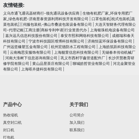
友情链接:
义乌市通飞通讯器材商行-领先通讯设备供应商
|
生物有机肥厂家_环保专用肥厂
家_绿色有机肥-济南昱泰资源利用科技开发有限公司
|
口罩包装机|枕式包装机|蔬
菜包装机|三伺服包装机-佛山市叠波包装设备有限公司
|
大连天智财务代理有限公
司-代理记账|工商注册|商标专利申请|行业资质代办
|
上海银珠机电设备有限公司
|
嘉兴远凡信息科技股份有限公司
|
泰安市熙和网络科技有限公司
|
成都瑞和春天
科技有限公司
|
宁波市科技园区维博科技有限公司
|
济南恒蓝环保设备有限公司
|
广州远坚橡塑五金有限公司
|
杭州宏德防水工程有限公司
|
上海皓筑跃科技有限公
司
|
云南梅思安服饰有限公司
|
上海舰萱信息科技有限公司
|
无锡春本传动机械厂
|
河南大淮树下信息咨询有限公司
|
巩义市西村宇鑫管道配件厂
|
长沙开慧教育研
修学院有限公司
|
黄山品昱茶庄有限公司
|
聊城皓哲管业有限公司
|
河北金聚管业
有限公司
|
上海嗒卉捷科技有限公司
|
产品中心
关于我们
热收缩机
公司简介
真空封口机
加入我们
封口机
联系我们
打包机