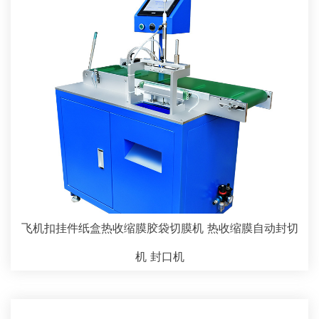
飞机扣挂件纸盒热收缩膜胶袋切膜机 热收缩膜自动封切
机 封口机