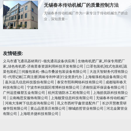
无锡春本传动机械厂的质量控制方法
无锡春本传动机械厂作为一家专注于传动机械生产的企
业，深知质量···
友情链接:
义乌市通飞通讯器材商行-领先通讯设备供应商
|
生物有机肥厂家_环保专用肥厂
家_绿色有机肥-济南昱泰资源利用科技开发有限公司
|
口罩包装机|枕式包装机|蔬
菜包装机|三伺服包装机-佛山市叠波包装设备有限公司
|
大连天智财务代理有限公
司-代理记账|工商注册|商标专利申请|行业资质代办
|
上海银珠机电设备有限公司
|
嘉兴远凡信息科技股份有限公司
|
泰安市熙和网络科技有限公司
|
成都瑞和春天
科技有限公司
|
宁波市科技园区维博科技有限公司
|
济南恒蓝环保设备有限公司
|
广州远坚橡塑五金有限公司
|
杭州宏德防水工程有限公司
|
上海皓筑跃科技有限公
司
|
云南梅思安服饰有限公司
|
上海舰萱信息科技有限公司
|
无锡春本传动机械厂
|
河南大淮树下信息咨询有限公司
|
巩义市西村宇鑫管道配件厂
|
长沙开慧教育研
修学院有限公司
|
黄山品昱茶庄有限公司
|
聊城皓哲管业有限公司
|
河北金聚管业
有限公司
|
上海嗒卉捷科技有限公司
|