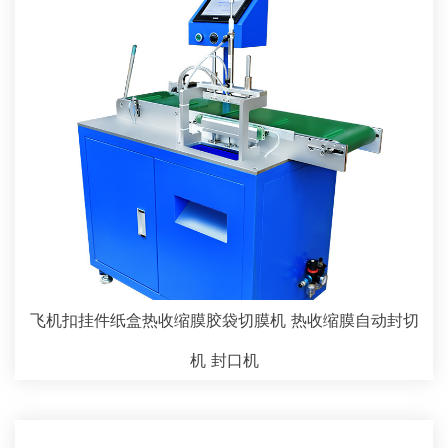
飞机扣挂件纸盒热收缩膜胶袋切膜机 热收缩膜自动封切
机 封口机