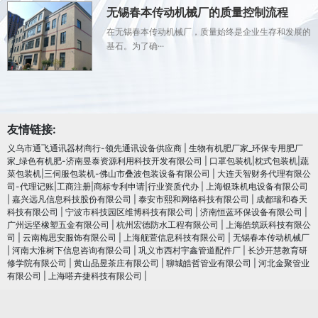
无锡春本传动机械厂的质量控制流程
在无锡春本传动机械厂，质量始终是企业生存和发展的
基石。为了确···
友情链接:
义乌市通飞通讯器材商行-领先通讯设备供应商
|
生物有机肥厂家_环保专用肥厂
家_绿色有机肥-济南昱泰资源利用科技开发有限公司
|
口罩包装机|枕式包装机|蔬
菜包装机|三伺服包装机-佛山市叠波包装设备有限公司
|
大连天智财务代理有限公
司-代理记账|工商注册|商标专利申请|行业资质代办
|
上海银珠机电设备有限公司
|
嘉兴远凡信息科技股份有限公司
|
泰安市熙和网络科技有限公司
|
成都瑞和春天
科技有限公司
|
宁波市科技园区维博科技有限公司
|
济南恒蓝环保设备有限公司
|
广州远坚橡塑五金有限公司
|
杭州宏德防水工程有限公司
|
上海皓筑跃科技有限公
司
|
云南梅思安服饰有限公司
|
上海舰萱信息科技有限公司
|
无锡春本传动机械厂
|
河南大淮树下信息咨询有限公司
|
巩义市西村宇鑫管道配件厂
|
长沙开慧教育研
修学院有限公司
|
黄山品昱茶庄有限公司
|
聊城皓哲管业有限公司
|
河北金聚管业
有限公司
|
上海嗒卉捷科技有限公司
|