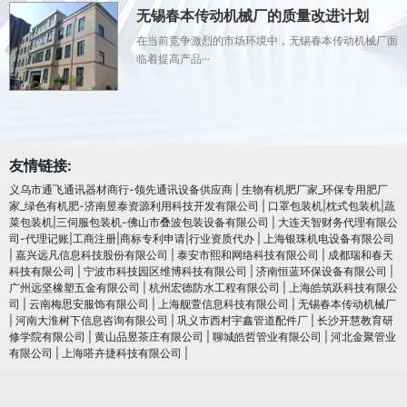
无锡春本传动机械厂的质量改进计划
在当前竞争激烈的市场环境中，无锡春本传动机械厂面
临着提高产品···
友情链接:
义乌市通飞通讯器材商行-领先通讯设备供应商
|
生物有机肥厂家_环保专用肥厂
家_绿色有机肥-济南昱泰资源利用科技开发有限公司
|
口罩包装机|枕式包装机|蔬
菜包装机|三伺服包装机-佛山市叠波包装设备有限公司
|
大连天智财务代理有限公
司-代理记账|工商注册|商标专利申请|行业资质代办
|
上海银珠机电设备有限公司
|
嘉兴远凡信息科技股份有限公司
|
泰安市熙和网络科技有限公司
|
成都瑞和春天
科技有限公司
|
宁波市科技园区维博科技有限公司
|
济南恒蓝环保设备有限公司
|
广州远坚橡塑五金有限公司
|
杭州宏德防水工程有限公司
|
上海皓筑跃科技有限公
司
|
云南梅思安服饰有限公司
|
上海舰萱信息科技有限公司
|
无锡春本传动机械厂
|
河南大淮树下信息咨询有限公司
|
巩义市西村宇鑫管道配件厂
|
长沙开慧教育研
修学院有限公司
|
黄山品昱茶庄有限公司
|
聊城皓哲管业有限公司
|
河北金聚管业
有限公司
|
上海嗒卉捷科技有限公司
|