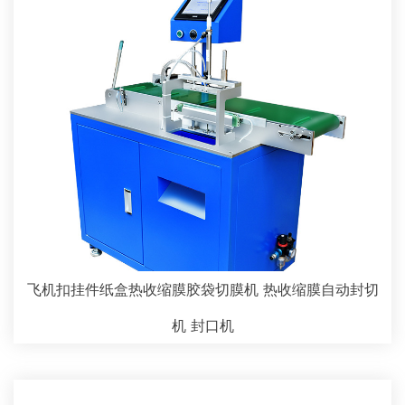
飞机扣挂件纸盒热收缩膜胶袋切膜机 热收缩膜自动封切
机 封口机